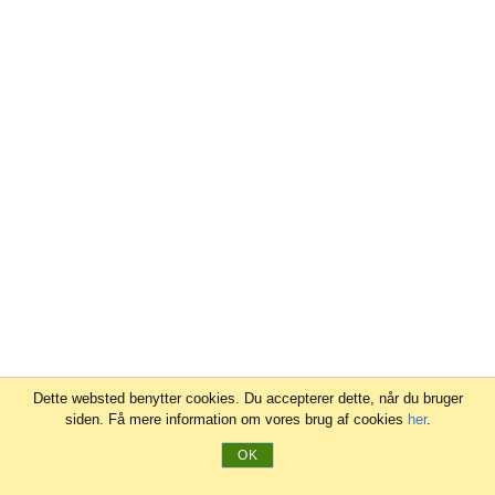
Dette websted benytter cookies. Du accepterer dette, når du bruger
siden. Få mere information om vores brug af cookies
her
.
OK